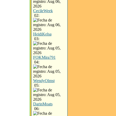
CecileWeek
02:
HeidiKelsa
03:
FOKMira791
04:
WendyOlmst
05:
DarinMoats
06: