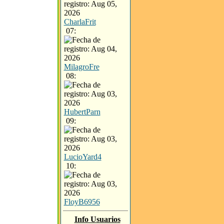
CharlaFrit
07:
MilagroFre
08:
HubertParn
09:
LucioYard4
10:
FloyB6956
Info Usuarios