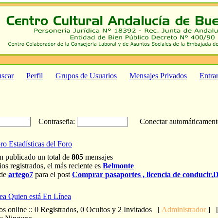
scar
Perfil
Grupos de Usuarios
Mensajes Privados
Entra
Contraseña:
Conectar automáticamen
Estadísticas del Foro
n publicado un total de
805
mensajes
os registrados, el más reciente es
Belmonte
 de
artego7
para el post
Comprar pasaportes , licencia de conduc
Quien está En Línea
os online :: 0 Registrados, 0 Ocultos y 2 Invitados [
Administrador
] 