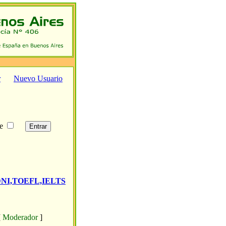
r
Nuevo Usuario
te
ir,DNI,TOEFL,IELTS
[
Moderador
]